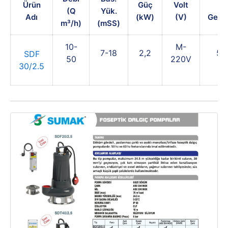
Ürün
Güç
Volt
K
(Q
Yük.
Adı
(kW)
(V)
Geçir
m³/h)
(mSS)
10-
M-
7-18
2,2
50
SDF
50
220V
30/2.5