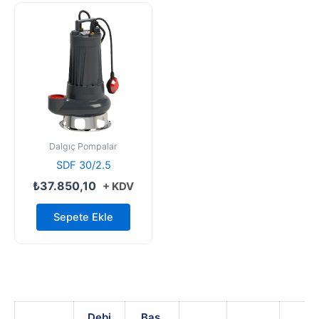
Dalgıç Pompalar
SDF 30/2.5
₺
37.850,10
+ KDV
Sepete Ekle
Debi
Bas.