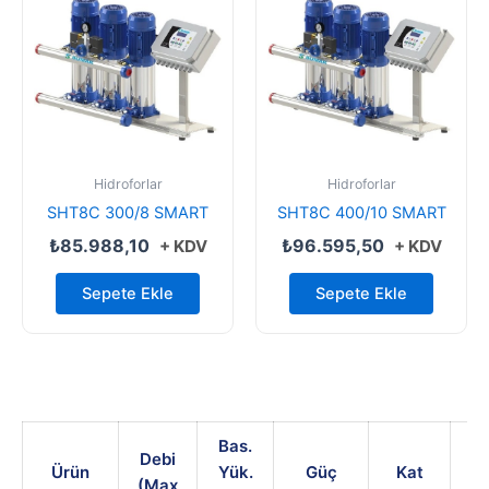
Hidroforlar
Hidroforlar
SHT8C 300/8 SMART
SHT8C 400/10 SMART
₺
85.988,10
₺
96.595,50
+ KDV
+ KDV
Sepete Ekle
Sepete Ekle
Bas.
Debi
Ürün
Yük.
Güç
Kat
Da
(Max