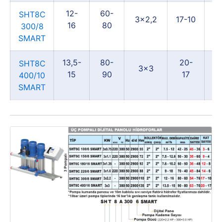
12-
60-
5
SHT8C
3x2,2
17-10
16
80
300/8
SMART
13,5-
80-
20-
6
SHT8C
3x3
15
90
17
400/10
SMART