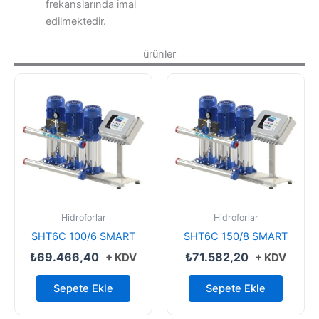
frekanslarında imal
edilmektedir.
ürünler
Hidroforlar
Hidroforlar
SHT6C 100/6 SMART
SHT6C 150/8 SMART
₺
69.466,40
₺
71.582,20
+ KDV
+ KDV
Sepete Ekle
Sepete Ekle