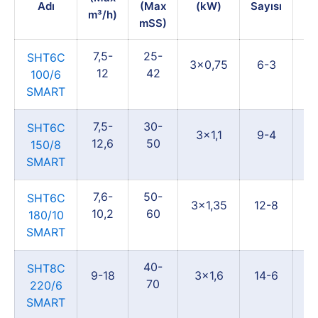
Adı
(Max
(kW)
Sayısı
Sa
m³/h)
mSS)
7,5-
25-
3
SHT6C
3x0,75
6-3
12
42
100/6
SMART
7,5-
30-
3
SHT6C
3x1,1
9-4
12,6
50
150/8
SMART
7,6-
50-
3
SHT6C
3x1,35
12-8
10,2
60
180/10
SMART
40-
4
SHT8C
9-18
3x1,6
14-6
70
220/6
SMART