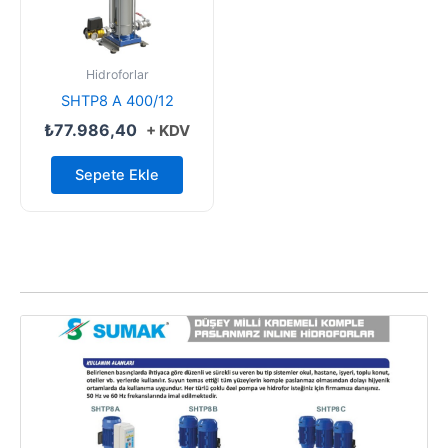
Hidroforlar
SHTP8 A 400/12
₺
77.986,40
+ KDV
Sepete Ekle