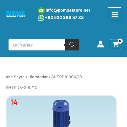
İçeriğe
atla
info@pompastore.net
+90 532 369 5
7 8
3
Products
search
Ana Sayfa
/
Hidroforlar
/ SHTPD8-300/10
SHTPD8-300/10