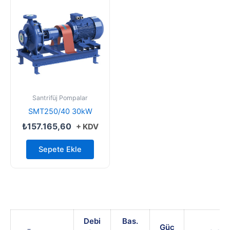
Santrifüj Pompalar
SMT250/40 30kW
₺
157.165,60
+ KDV
Sepete Ekle
Debi
Bas.
Güç