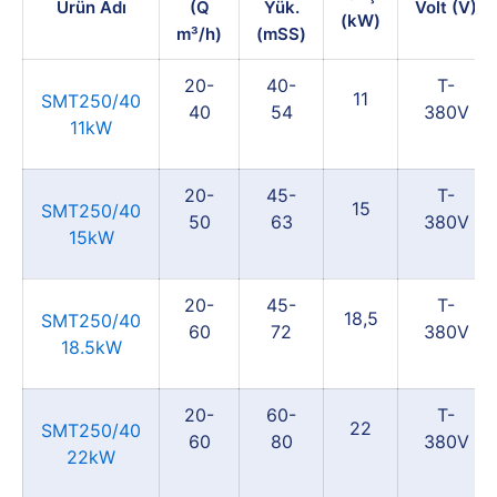
Ürün Adı
(Q
Yük.
Volt (V)
(kW)
m³/h)
(mSS)
20-
40-
T-
11
SMT250/40
40
54
380V
11kW
20-
45-
T-
15
SMT250/40
50
63
380V
15kW
20-
45-
T-
18,5
SMT250/40
60
72
380V
18.5kW
20-
60-
T-
22
SMT250/40
60
80
380V
22kW