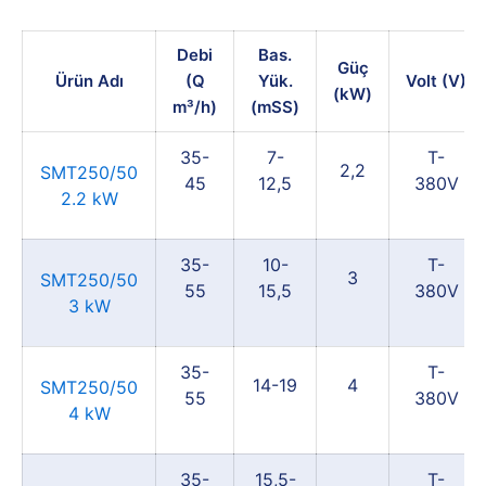
Debi
Bas.
Güç
Ürün Adı
(Q
Yük.
Volt (V)
(kW)
m³/h)
(mSS)
35-
7-
T-
2,2
SMT250/50
45
12,5
380V
2.2 kW
35-
10-
T-
3
SMT250/50
55
15,5
380V
3 kW
35-
T-
14-19
4
SMT250/50
55
380V
4 kW
35-
15,5-
T-