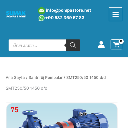
İçeriğe
atla
info@pompastore.net
+90 532 369 5
7 8
3
Products
search
Ana Sayfa
/
Santrifüj Pompalar
/ SMT250/50 1450 d/d
SMT250/50 1450 d/d