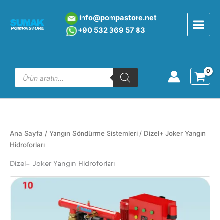
İçeriğe
atla
info@pompastore.net
+90 532 369 5
7 8
3
Products
search
Ana Sayfa
/
Yangın Söndürme Sistemleri
/ Dizel+ Joker Yangın
Hidroforları
Dizel+ Joker Yangın Hidroforları