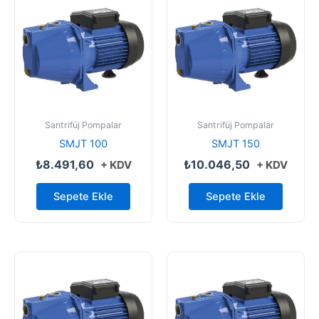
Santrifüj Pompalar
Santrifüj Pompalar
SMJT 100
SMJT 150
₺
8.491,60
₺
10.046,50
+ KDV
+ KDV
Sepete Ekle
Sepete Ekle