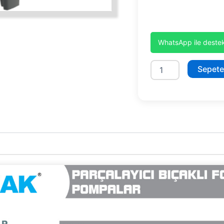
WhatsApp ile destek
SBRT
Sepete
50/2-
P
adet