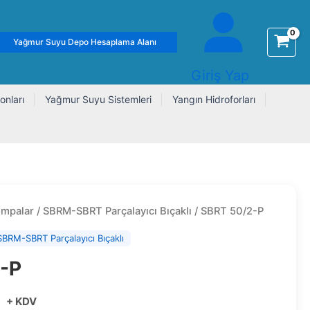
Yağmur Suyu Depo Hesaplama Alanı
Giriş Yap
onları
Yağmur Suyu Sistemleri
Yangın Hidroforları
ompalar
/
SBRM-SBRT Parçalayıcı Bıçaklı
/ SBRT 50/2-P
SBRM-SBRT Parçalayıcı Bıçaklı
-P
+ KDV