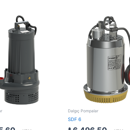
ar
Dalgıç Pompalar
SDF 6