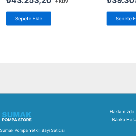
₺
43.253,20
₺
39.30
+ KDV
Sepete Ekle
Sepete E
Hakkımızda
Banka Hesa
Sumak Pompa Yetkili Bayi Satıcısı