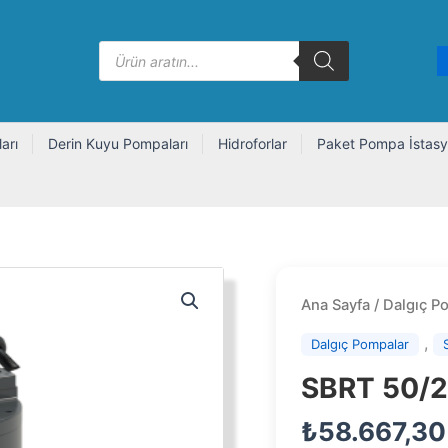
Products
search
arı
Derin Kuyu Pompaları
Hidroforlar
Paket Pompa İstasy
Ana Sayfa
/
Dalgıç P
,
Dalgıç Pompalar
SBRT 50/2
₺
58.667,30