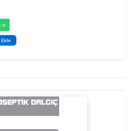
 al
 Ekle