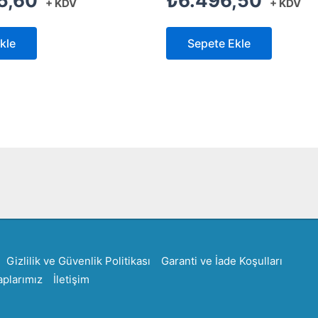
5,60
₺
6.496,50
+ KDV
+ KDV
kle
Sepete Ekle
Created by Furkan Ata Kartal...
Gizlilik ve Güvenlik Politikası
Garanti ve İade Koşulları
plarımız
İletişim