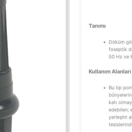
Tanımı
Döküm gövde
foseptik d
50 Hz ve 6
Kullanım Alanları
Bu tip po
bünyelerin
katı olmay
edebilen; 
yerleşim a
tesislerind