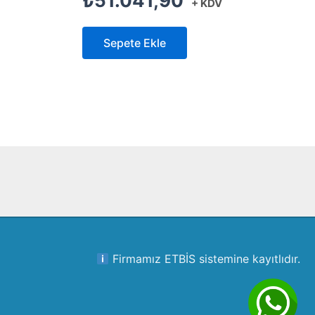
₺
51.041,90
+ KDV
Sepete Ekle
Firmamız ETBİS sistemine kayıtlıdır.