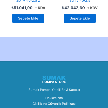
SDTV 40/2.5 Z
SDTV 40/2.5
₺
51.041,90
₺
42.642,60
+ KDV
+ KDV
Sepete Ekle
Sepete Ekle
Created by Furkan Ata Kartal...
Sumak Pompa Yetkili Bayi Satıcısı
Hakkımızda
Gizlilik ve Güvenlik Politikası