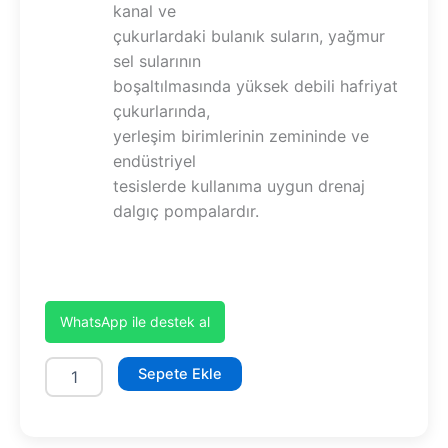
kanal ve
çukurlardaki bulanık suların, yağmur
sel sularının
boşaltılmasında yüksek debili hafriyat
çukurlarında,
yerleşim birimlerinin zemininde ve
endüstriyel
tesislerde kullanıma uygun drenaj
dalgıç pompalardır.
WhatsApp ile destek al
SDTV
Sepete Ekle
30/2
ZY
adet