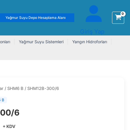
Yağmur Suyu Depo Hesaplama Alanı
Giriş Yap
onları
Yağmur Suyu Sistemleri
Yangın Hidroforları
ar
/
SHM6 B
/ SHM12B-300/6
 B
00/6
+ KDV