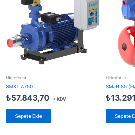
Hidroforlar
Hidroforlar
SMKT A750
SMJH 85 (Fl
₺
57.843,70
₺
13.29
+ KDV
Sepete Ekle
Sepete E