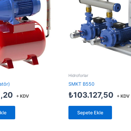
Hidroforlar
atör)
SMKT B550
1,20
₺
103.127,50
+ KDV
+ KDV
kle
Sepete Ekle