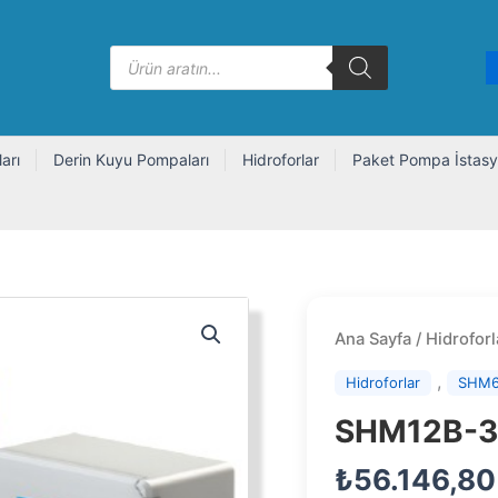
Products
search
arı
Derin Kuyu Pompaları
Hidroforlar
Paket Pompa İstasy
Ana Sayfa
/
Hidroforl
,
Hidroforlar
SHM6
SHM12B-3
₺
56.146,80