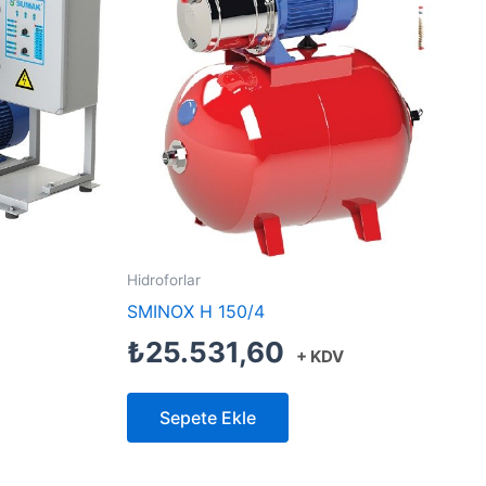
Hidroforlar
SMINOX H 150/4
₺
25.531,60
+ KDV
Sepete Ekle