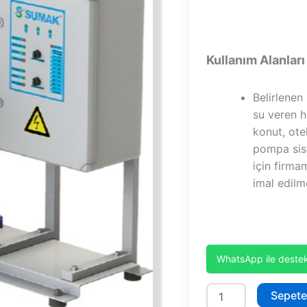
Kullanım Alanları
Belirlenen
su veren h
konut, otel
pompa sist
için firma
imal edilm
WhatsApp ile destek
SHM12B-
Sepete
300/6