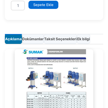
SHM6C-
Sepete Ekle
150/8
adet
Açıklama
Dokümanlar
Taksit Seçenekleri
Ek bilgi