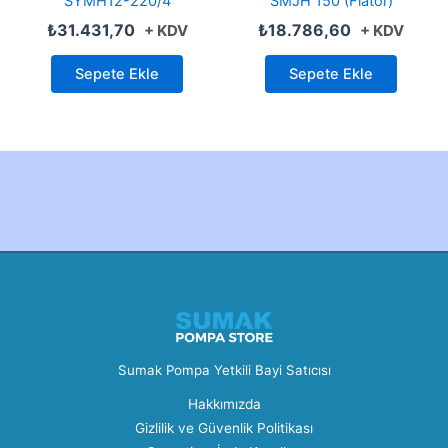
SYMH12-220/4
SMJH 150 (Flatör)
₺
31.431,70
₺
18.786,60
+ KDV
+ KDV
Sepete Ekle
Sepete Ekle
Created by Furkan Ata Kartal...
Sumak Pompa Yetkili Bayi Satıcısı
Hakkımızda
Gizlilik ve Güvenlik Politikası