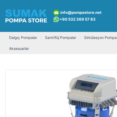
İçeriğe
atla
info@pompastore.net
+90 532 369 5
7 8
3
Dalgıç Pompalar
Santrifüj Pompalar
Sirkülasyon Pompal
Aksesuarlar