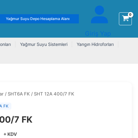
Yağmur Suyu Depo Hesaplama Alanı
Giriş Yap
onları
Yağmur Suyu Sistemleri
Yangın Hidroforları
ar
/
SHT6A FK
/ SHT 12A 400/7 FK
A FK
00/7 FK
0
+ KDV