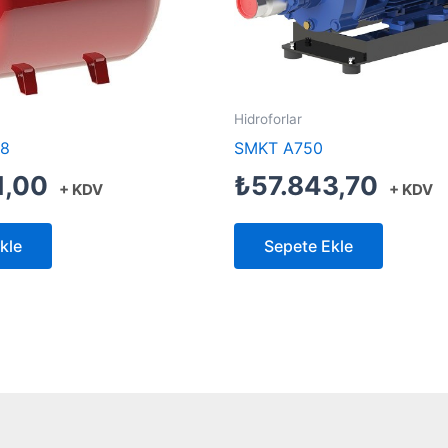
Hidroforlar
/8
SMKT A750
1,00
₺
57.843,70
+ KDV
+ KDV
kle
Sepete Ekle
Created by Furkan Ata Kartal...