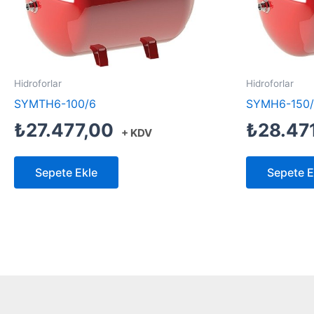
Hidroforlar
Hidroforlar
SYMTH6-100/6
SYMH6-150
₺
27.477,00
₺
28.47
+ KDV
Sepete Ekle
Sepete E