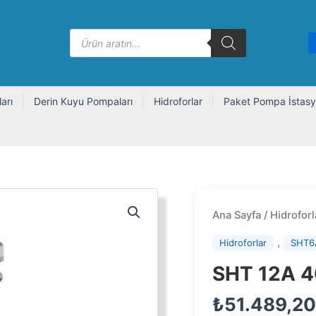
Products
search
arı
Derin Kuyu Pompaları
Hidroforlar
Paket Pompa İstasy
Ana Sayfa
/
Hidroforl
,
Hidroforlar
SHT6
SHT 12A 4
₺
51.489,2