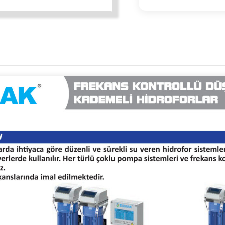
FK
adet