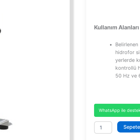
Kullanım Alanları
Belirlenen
hidrofor si
yerlerde k
kontrollü 
50 Hz ve 6
WhatsApp ile destek
SHT
Sepete
12A
400/7