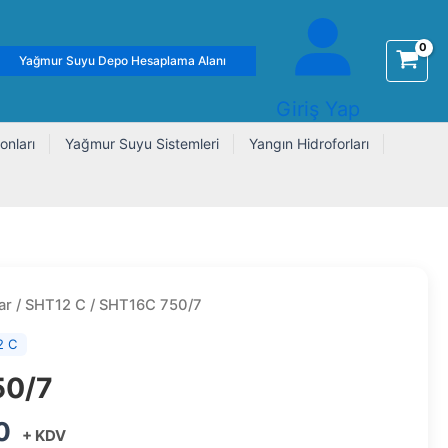
Yağmur Suyu Depo Hesaplama Alanı
Giriş Yap
onları
Yağmur Suyu Sistemleri
Yangın Hidroforları
ar
/
SHT12 C
/ SHT16C 750/7
2 C
50/7
0
+ KDV