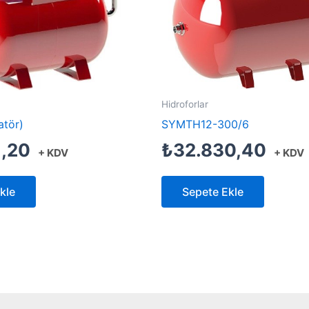
Hidroforlar
atör)
SYMTH12-300/6
1,20
₺
32.830,40
+ KDV
+ KDV
kle
Sepete Ekle