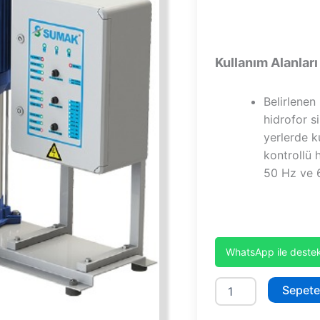
Kullanım Alanları
Belirlenen
hidrofor si
yerlerde k
kontrollü 
50 Hz ve 6
WhatsApp ile destek
SHT16C
Sepete
750/7
adet