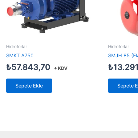
Hidroforlar
Hidroforlar
SMKT A750
SMJH 85 (Fl
₺
57.843,70
₺
13.29
+ KDV
Sepete Ekle
Sepete E