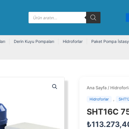
Products
search
arı
Derin Kuyu Pompaları
Hidroforlar
Paket Pompa İstasy
Ana Sayfa
/
Hidroforl
,
Hidroforlar
SHT1
SHT16C 7
₺
113.273,4