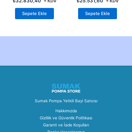
₺
32.830,40
₺
25.531,60
+ KDV
+ KDV
Sepete Ekle
Sepete Ekle
Created by Furkan Ata Kartal...
Sumak Pompa Yetkili Bayi Satıcısı
Hakkımızda
Gizlilik ve Güvenlik Politikası
Garanti ve İade Koşulları