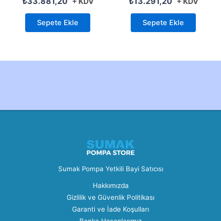
₺
33.881,20
₺
13.291,20
+ KDV
+ KDV
Sepete Ekle
Sepete Ekle
Created by Furkan Ata Kartal...
Sumak Pompa Yetkili Bayi Satıcısı
Hakkımızda
Gizlilik ve Güvenlik Politikası
Garanti ve İade Koşulları