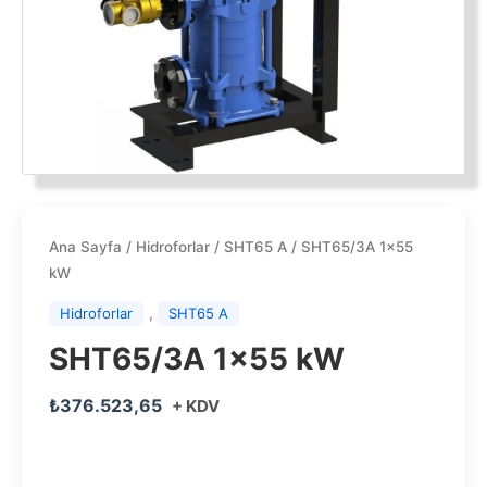
Ana Sayfa
/
Hidroforlar
/
SHT65 A
/ SHT65/3A 1×55
kW
,
Hidroforlar
SHT65 A
SHT65/3A 1×55 kW
₺
376.523,65
+ KDV