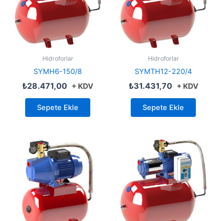
Hidroforlar
Hidroforlar
SYMH6-150/8
SYMTH12-220/4
₺
28.471,00
₺
31.431,70
+ KDV
+ KDV
Sepete Ekle
Sepete Ekle