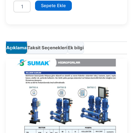
SHT65/3A
Sepete Ekle
1x55
kW
adet
Açıklama
Taksit Seçenekleri
Ek bilgi