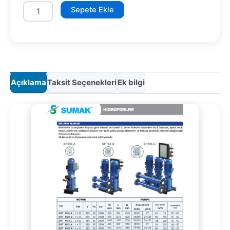
SHT65/3C
Sepete Ekle
3x45
kW
adet
Açıklama
Taksit Seçenekleri
Ek bilgi