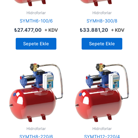
Hidroforlar
Hidroforlar
SYMTH6-100/6
SYMH8-300/8
₺
27.477,00
₺
33.881,20
+ KDV
+ KDV
Sepete Ekle
Sepete Ekle
Hidroforlar
Hidroforlar
SYMTH8-220/6
SYMTH12-220/4