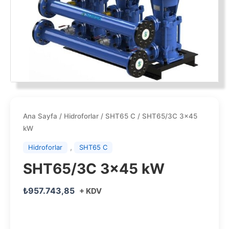
Ana Sayfa
/
Hidroforlar
/
SHT65 C
/ SHT65/3C 3×45
kW
,
Hidroforlar
SHT65 C
SHT65/3C 3×45 kW
₺
957.743,85
+ KDV