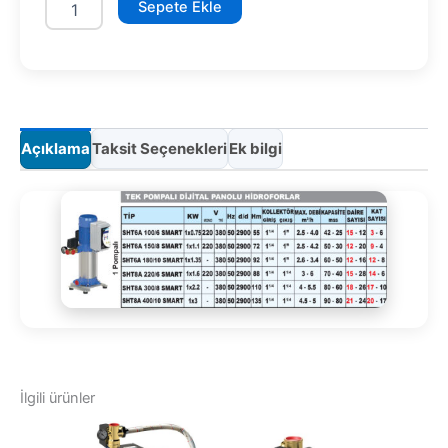
Sepete Ekle
150/8
SMART
adet
Açıklama
Taksit Seçenekleri
Ek bilgi
İlgili ürünler