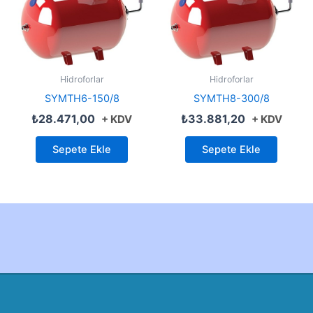
Hidroforlar
Hidroforlar
SYMTH6-150/8
SYMTH8-300/8
₺
28.471,00
₺
33.881,20
+ KDV
+ KDV
Sepete Ekle
Sepete Ekle
Created by Furkan Ata Kartal...