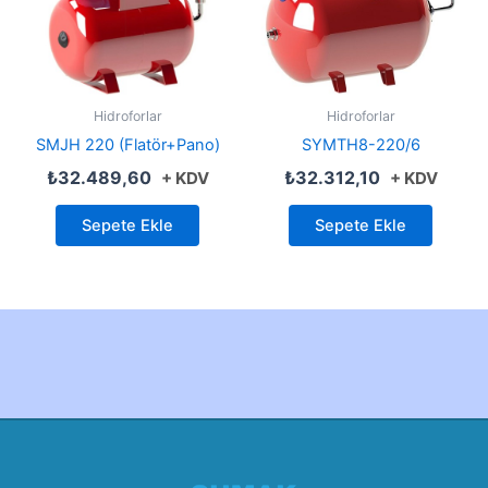
Hidroforlar
Hidroforlar
SMJH 220 (Flatör+Pano)
SYMTH8-220/6
₺
32.489,60
₺
32.312,10
+ KDV
+ KDV
Sepete Ekle
Sepete Ekle
Created by Furkan Ata Kartal...