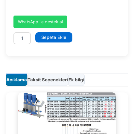
WhatsApp ile destek al
SHTPD8A
Sepete Ekle
400/12
SMART
adet
Açıklama
Taksit Seçenekleri
Ek bilgi