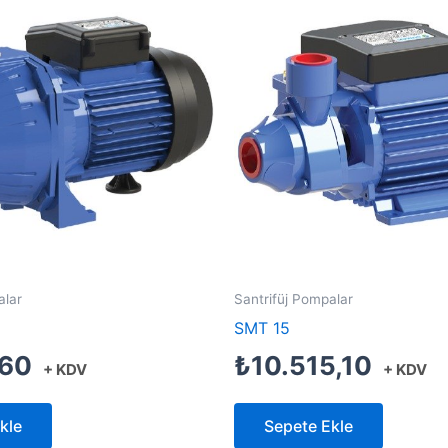
alar
Santrifüj Pompalar
SMT 15
,60
₺
10.515,10
+ KDV
+ KDV
kle
Sepete Ekle