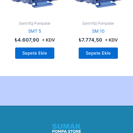
Santrifüj Pompalar
Santrifüj Pompalar
SMT 5
SM 10
₺
4.607,90
₺
7.774,50
+ KDV
+ KDV
Sepete Ekle
Sepete Ekle
Created by Furkan Ata Kartal...