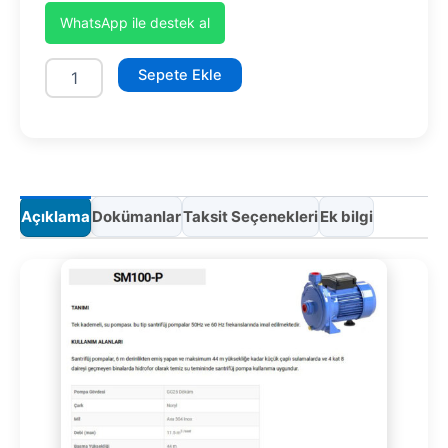
WhatsApp ile destek al
SM100-
Sepete Ekle
P
adet
Açıklama
Dokümanlar
Taksit Seçenekleri
Ek bilgi