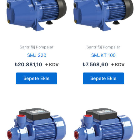
Santrifüj Pompalar
Santrifüj Pompalar
SMJ 220
SMJKT 100
₺
20.881,10
₺
7.568,60
+ KDV
+ KDV
Sepete Ekle
Sepete Ekle