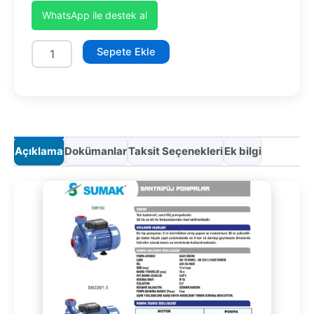
WhatsApp ile destek al
SM220/1.5-
Sepete Ekle
S
adet
Açıklama
Dokümanlar
Taksit Seçenekleri
Ek bilgi