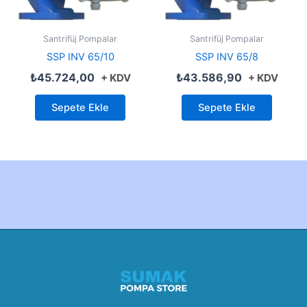
Santrifüj Pompalar
Santrifüj Pompalar
SSP INV 65/10
SSP INV 65/8
₺
45.724,00
₺
43.586,90
+ KDV
+ KDV
Sepete Ekle
Sepete Ekle
Created by Furkan Ata Kartal...