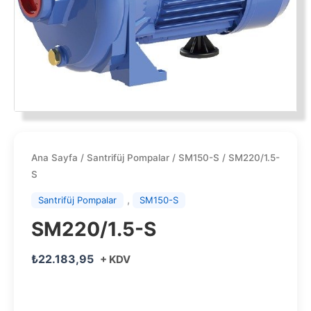
Ana Sayfa
/
Santrifüj Pompalar
/
SM150-S
/ SM220/1.5-
S
,
Santrifüj Pompalar
SM150-S
SM220/1.5-S
₺
22.183,95
+ KDV