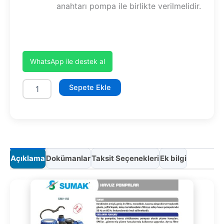
anahtarı pompa ile birlikte verilmelidir.
WhatsApp ile destek al
SMH
Sepete Ekle
150
adet
Açıklama
Dokümanlar
Taksit Seçenekleri
Ek bilgi