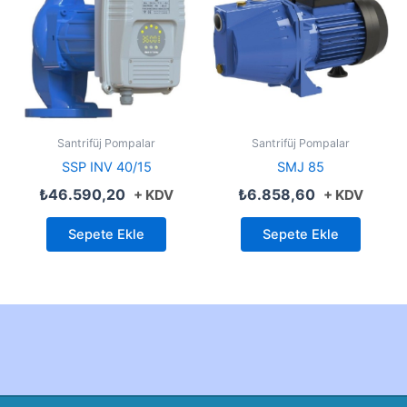
Santrifüj Pompalar
Santrifüj Pompalar
SSP INV 40/15
SMJ 85
₺
46.590,20
₺
6.858,60
+ KDV
+ KDV
Sepete Ekle
Sepete Ekle
Created by Furkan Ata Kartal...