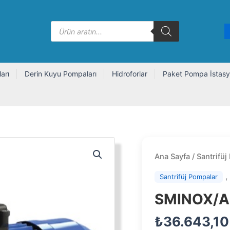
Products
search
arı
Derin Kuyu Pompaları
Hidroforlar
Paket Pompa İstasy
Ana Sayfa
/
Santrifüj
Santrifüj Pompalar
SMINOX/A
₺
36.643,10