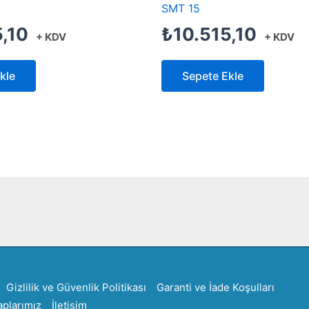
SMT 15
5,10
₺
10.515,10
+ KDV
+ KDV
kle
Sepete Ekle
Created by Furkan Ata Kartal...
Gizlilik ve Güvenlik Politikası
Garanti ve İade Koşulları
plarımız
İletişim