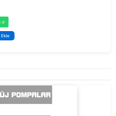
 al
 Ekle