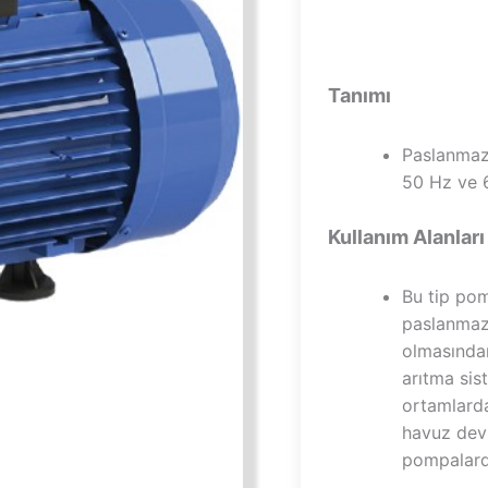
Tanımı
Paslanmaz 
50 Hz ve 6
Kullanım Alanları
Bu tip pom
paslanma
olmasında
arıtma sis
ortamlarda
havuz devi
pompalard