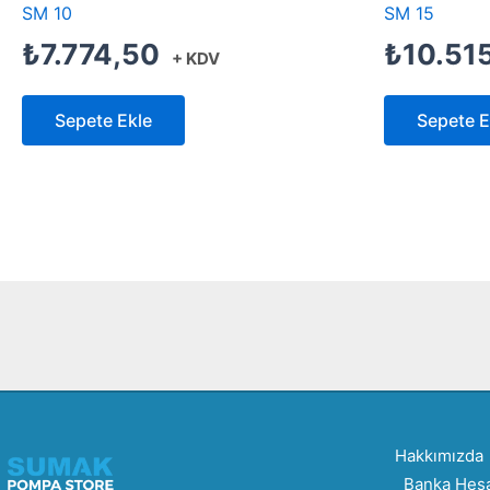
SM 10
SM 15
₺
7.774,50
₺
10.51
+ KDV
Sepete Ekle
Sepete E
Hakkımızda
Banka Hesa