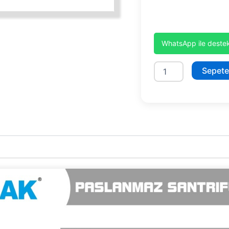
WhatsApp ile destek
SMINOX/A-
Sepete
300/2T
X
adet