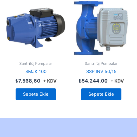
Santrifüj Pompalar
Santrifüj Pompalar
SMJK 100
SSP INV 50/15
₺
7.568,60
₺
54.244,00
+ KDV
+ KDV
Sepete Ekle
Sepete Ekle
Created by Furkan Ata Kartal...