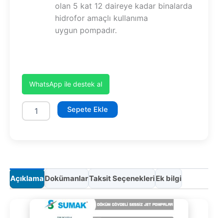
olan 5 kat 12 daireye kadar binalarda
hidrofor amaçlı kullanıma
uygun pompadır.
WhatsApp ile destek al
SMJKT
Sepete Ekle
100/3
adet
Açıklama
Dokümanlar
Taksit Seçenekleri
Ek bilgi