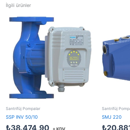
İlgili ürünler
Santrifüj Pompalar
Santrifüj Pomp
SSP INV 50/10
SMJ 220
₺
38.474,90
₺
20.88
+ KDV