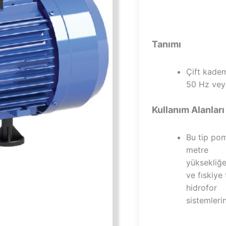
Tanımı
Çift kadem
50 Hz veya
Kullanım Alanları
Bu tip po
metre
yüksekliğ
ve fıskiye 
hidrofor
sistemleri