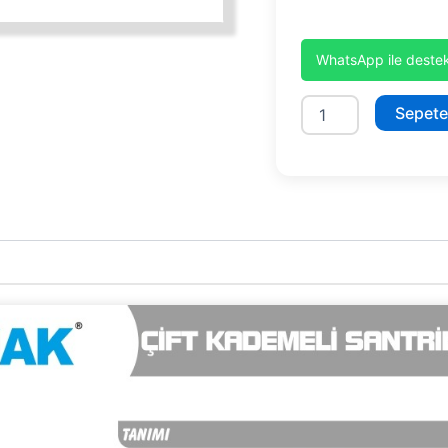
WhatsApp ile destek
SMK220/2-
Sepete
S
adet