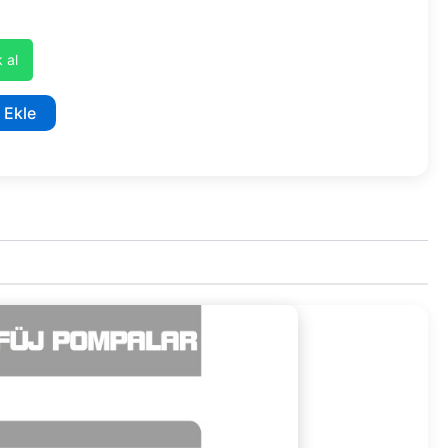
 al
 Ekle