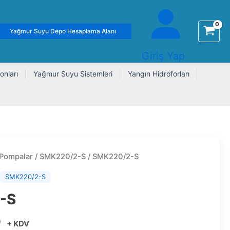
Yağmur Suyu Depo Hesaplama Alanı
Giriş Yap
onları
Yağmur Suyu Sistemleri
Yangın Hidroforları
 Pompalar
/
SMK220/2-S
/ SMK220/2-S
,
SMK220/2-S
-S
0
+ KDV