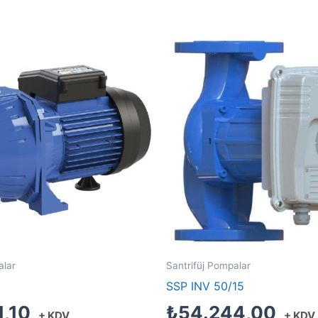
alar
Santrifüj Pompalar
SSP INV 50/15
1,10
₺
54.244,00
+ KDV
+ KDV