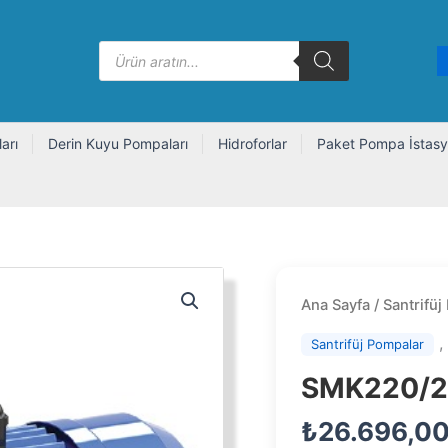
Products
search
arı
Derin Kuyu Pompaları
Hidroforlar
Paket Pompa İstasy
Ana Sayfa
/
Santrifüj
Santrifüj Pompalar
SMK220/2
₺
26.696,0