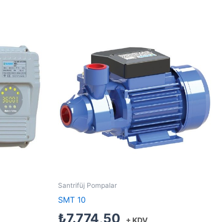
Santrifüj Pompalar
SMT 10
₺
7.774,50
+ KDV