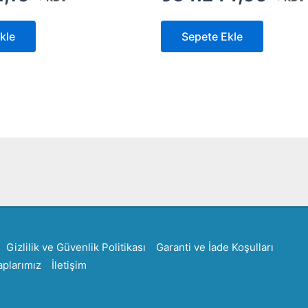
kle
Sepete Ekle
Created by Furkan Ata Kartal...
Gizlilik ve Güvenlik Politikası
Garanti ve İade Koşulları
plarımız
İletişim