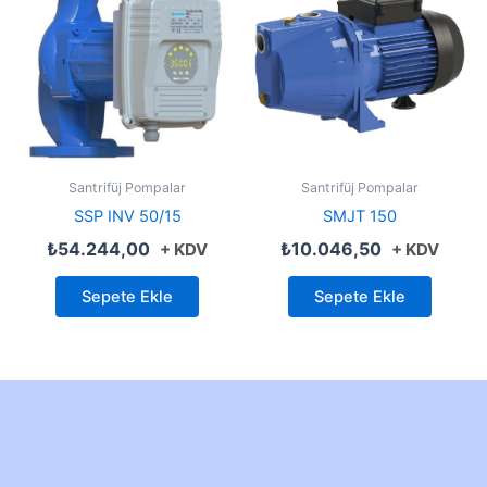
Santrifüj Pompalar
Santrifüj Pompalar
SSP INV 50/15
SMJT 150
₺
54.244,00
₺
10.046,50
+ KDV
+ KDV
Sepete Ekle
Sepete Ekle
Created by Furkan Ata Kartal...