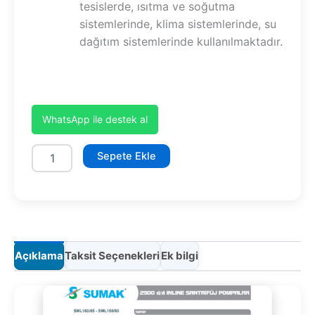
tesislerde, ısıtma ve soğutma
sistemlerinde, klima sistemlerinde, su
dağıtım sistemlerinde kullanılmaktadır.
WhatsApp ile destek al
SML160/65
Sepete Ekle
11
kW
adet
Açıklama
Taksit Seçenekleri
Ek bilgi