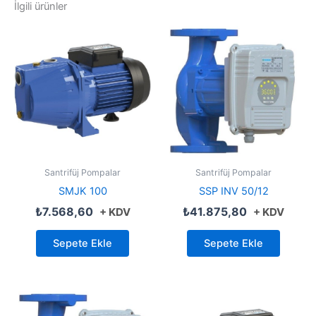
İlgili ürünler
Santrifüj Pompalar
Santrifüj Pompalar
SMJK 100
SSP INV 50/12
₺
7.568,60
₺
41.875,80
+ KDV
+ KDV
Sepete Ekle
Sepete Ekle