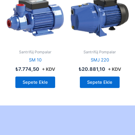
Santrifüj Pompalar
Santrifüj Pompalar
SM 10
SMJ 220
₺
7.774,50
₺
20.881,10
+ KDV
+ KDV
Sepete Ekle
Sepete Ekle
Created by Furkan Ata Kartal...