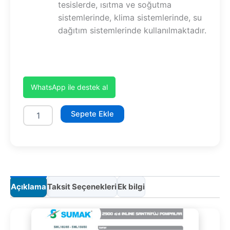
tesislerde, ısıtma ve soğutma
sistemlerinde, klima sistemlerinde, su
dağıtım sistemlerinde kullanılmaktadır.
WhatsApp ile destek al
SML160/65
Sepete Ekle
7,5
kW
adet
Açıklama
Taksit Seçenekleri
Ek bilgi