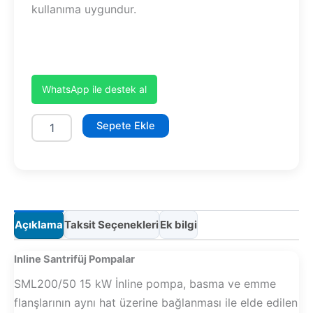
kullanıma uygundur.
WhatsApp ile destek al
SML200/50
Sepete Ekle
15
kW
adet
Açıklama
Taksit Seçenekleri
Ek bilgi
Inline Santrifüj Pompalar
SML200/50 15 kW İnline pompa, basma ve emme
flanşlarının aynı hat üzerine bağlanması ile elde edilen