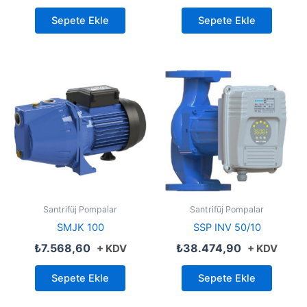
Sepete Ekle
Sepete Ekle
Santrifüj Pompalar
Santrifüj Pompalar
SMJK 100
SSP INV 50/10
₺
7.568,60
₺
38.474,90
+ KDV
+ KDV
Sepete Ekle
Sepete Ekle