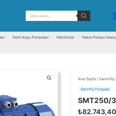
Products
search
arı
Derin Kuyu Pompaları
Hidroforlar
Paket Pompa İstasy
Ana Sayfa
/
Santrifüj
Santrifüj Pompalar
SMT250/3
₺
82.743,4