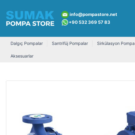
İçeriğe
atla
info@pompastore.net
+90 532 369 5
7 8
3
Dalgıç Pompalar
Santrifüj Pompalar
Sirkülasyon Pompal
Aksesuarlar