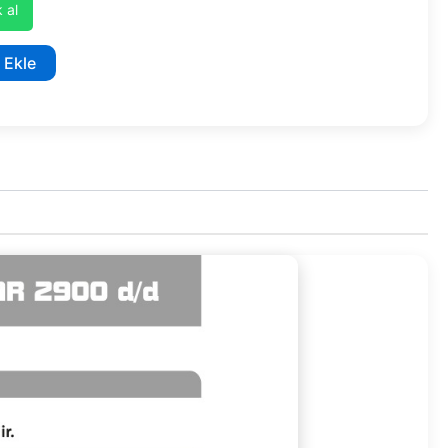
 al
 Ekle