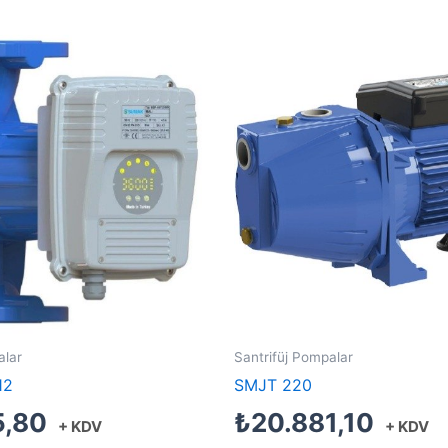
alar
Santrifüj Pompalar
12
SMJT 220
5,80
₺
20.881,10
+ KDV
+ KDV