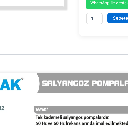
WhatsApp ile destek
SMT250/32
Sepete
11kW
adet