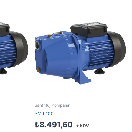
Santrifüj Pompalar
SMJ 100
₺
8.491,60
+ KDV