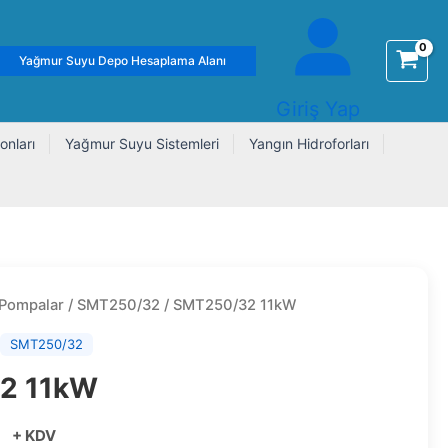
Yağmur Suyu Depo Hesaplama Alanı
Giriş Yap
onları
Yağmur Suyu Sistemleri
Yangın Hidroforları
 Pompalar
/
SMT250/32
/ SMT250/32 11kW
,
SMT250/32
2 11kW
0
+ KDV