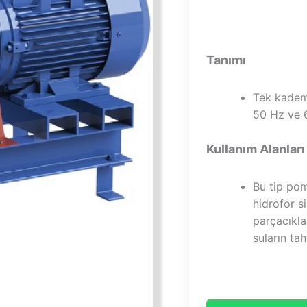
Tanımı
Tek kadem
50 Hz ve 6
Kullanım Alanları
Bu tip pom
hidrofor s
parçacıkla
suların tah