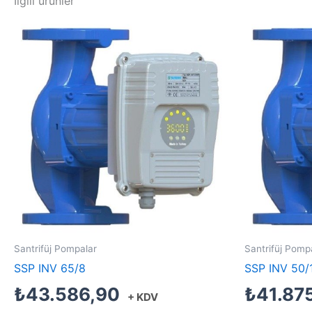
İlgili ürünler
Santrifüj Pompalar
Santrifüj Pomp
SSP INV 65/8
SSP INV 50/
₺
43.586,90
₺
41.87
+ KDV