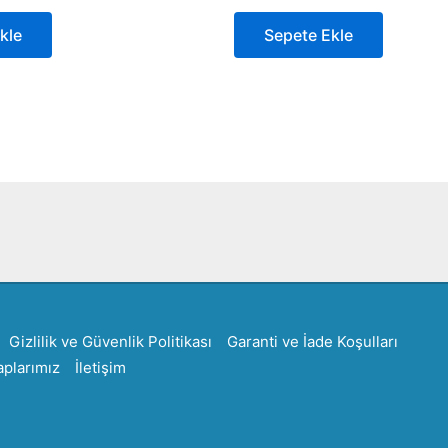
kle
Sepete Ekle
Created by Furkan Ata Kartal...
Gizlilik ve Güvenlik Politikası
Garanti ve İade Koşulları
plarımız
İletişim