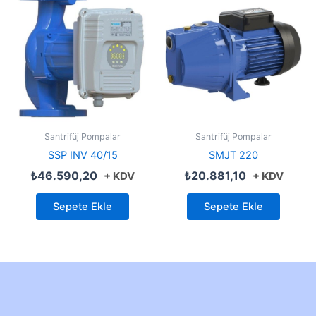
Santrifüj Pompalar
Santrifüj Pompalar
SSP INV 40/15
SMJT 220
₺
46.590,20
₺
20.881,10
+ KDV
+ KDV
Sepete Ekle
Sepete Ekle
Created by Furkan Ata Kartal...