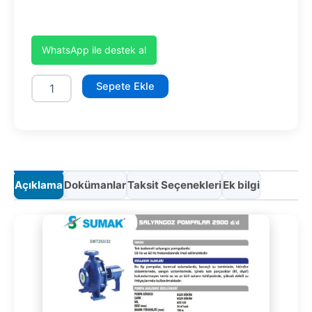
WhatsApp ile destek al
SMT250/32
Sepete Ekle
7.5kW
adet
Açıklama
Dokümanlar
Taksit Seçenekleri
Ek bilgi