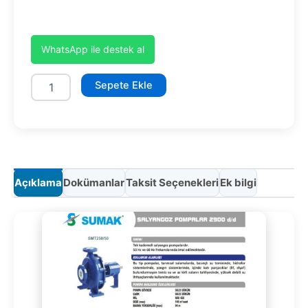
WhatsApp ile destek al
SMT250/50
Sepete Ekle
18.5kW
adet
Açıklama
Dokümanlar
Taksit Seçenekleri
Ek bilgi