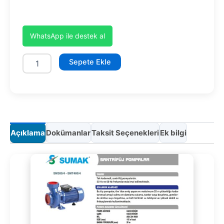
WhatsApp ile destek al
SMT300/4-
Sepete Ekle
S
adet
Açıklama
Dokümanlar
Taksit Seçenekleri
Ek bilgi