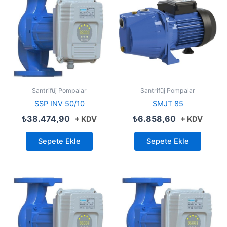
Santrifüj Pompalar
Santrifüj Pompalar
SSP INV 50/10
SMJT 85
₺
38.474,90
₺
6.858,60
+ KDV
+ KDV
Sepete Ekle
Sepete Ekle