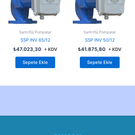
Santrifüj Pompalar
Santrifüj Pompalar
SSP INV 65/12
SSP INV 50/12
₺
47.023,30
₺
41.875,80
+ KDV
+ KDV
Sepete Ekle
Sepete Ekle
Created by Furkan Ata Kartal...