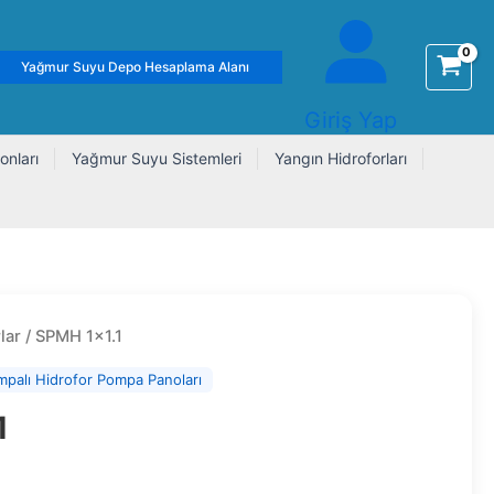
Yağmur Suyu Depo Hesaplama Alanı
Giriş Yap
onları
Yağmur Suyu Sistemleri
Yangın Hidroforları
lar
/ SPMH 1×1.1
mpalı Hidrofor Pompa Panoları
1