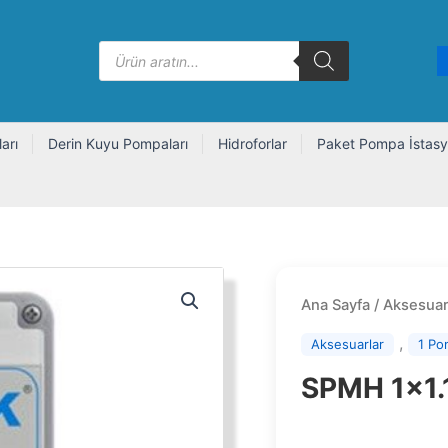
Products
search
arı
Derin Kuyu Pompaları
Hidroforlar
Paket Pompa İstasy
Ana Sayfa
/
Aksesuar
,
Aksesuarlar
1 Po
SPMH 1×1.