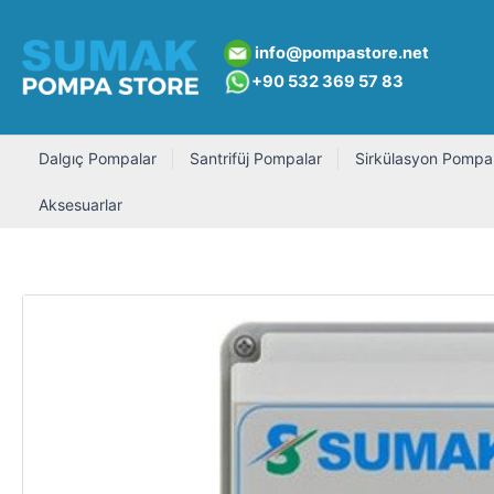
İçeriğe
atla
info@pompastore.net
+90 532 369 5
7 8
3
Dalgıç Pompalar
Santrifüj Pompalar
Sirkülasyon Pompal
Aksesuarlar