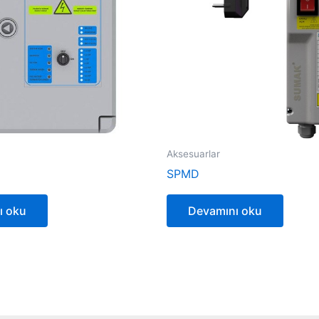
Aksesuarlar
SPMD
ı oku
Devamını oku