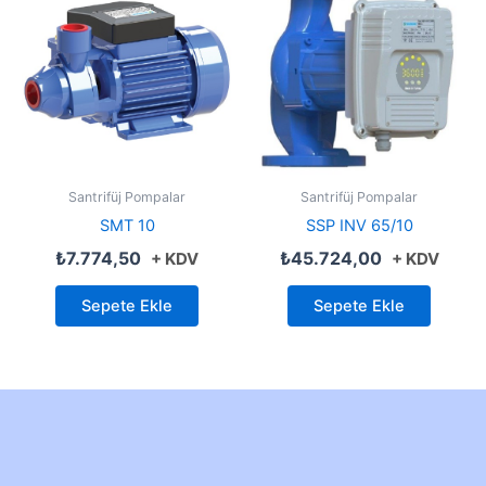
Santrifüj Pompalar
Santrifüj Pompalar
SMT 10
SSP INV 65/10
₺
7.774,50
₺
45.724,00
+ KDV
+ KDV
Sepete Ekle
Sepete Ekle
Created by Furkan Ata Kartal...