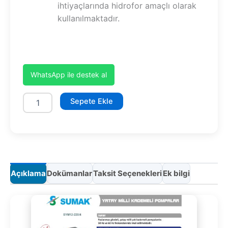
ihtiyaçlarında hidrofor amaçlı olarak
kullanılmaktadır.
WhatsApp ile destek al
SYM12-
Sepete Ekle
220/4
adet
Açıklama
Dokümanlar
Taksit Seçenekleri
Ek bilgi