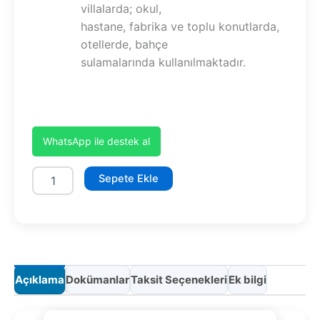
villalarda; okul,
hastane, fabrika ve toplu konutlarda,
otellerde, bahçe
sulamalarında kullanılmaktadır.
WhatsApp ile destek al
SYMH8-
Sepete Ekle
300/8
adet
Açıklama
Dokümanlar
Taksit Seçenekleri
Ek bilgi