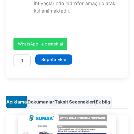
ihtiyaçlarında hidrofor amaçlı olarak
kullanılmaktadır.
WhatsApp ile destek al
SYMT8-
Sepete Ekle
400/10
adet
Açıklama
Dokümanlar
Taksit Seçenekleri
Ek bilgi