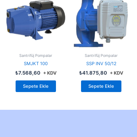
Santrifüj Pompalar
Santrifüj Pompalar
SMJKT 100
SSP INV 50/12
₺
7.568,60
₺
41.875,80
+ KDV
+ KDV
Sepete Ekle
Sepete Ekle
Created by Furkan Ata Kartal...