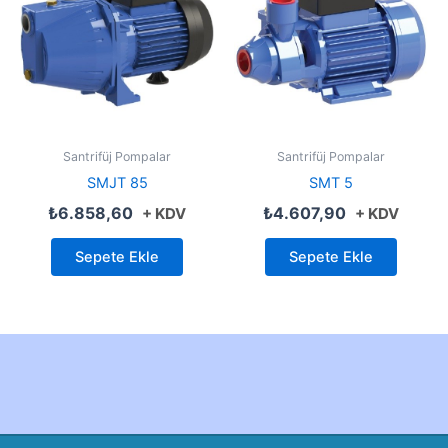
Santrifüj Pompalar
Santrifüj Pompalar
SMJT 85
SMT 5
₺
6.858,60
₺
4.607,90
+ KDV
+ KDV
Sepete Ekle
Sepete Ekle
Created by Furkan Ata Kartal...