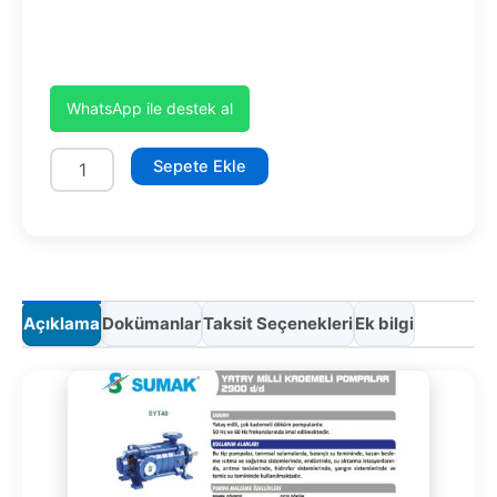
WhatsApp ile destek al
SYT40/10
Sepete Ekle
adet
Açıklama
Dokümanlar
Taksit Seçenekleri
Ek bilgi