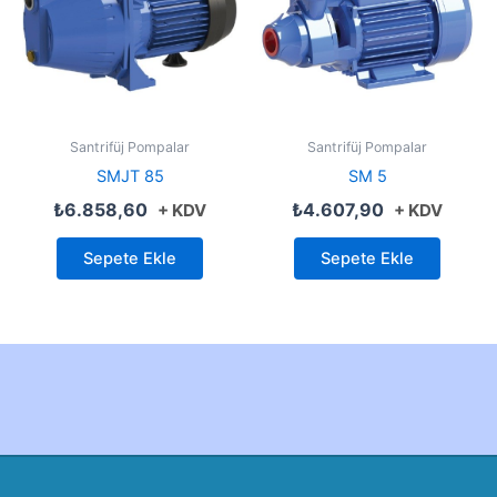
Santrifüj Pompalar
Santrifüj Pompalar
SMJT 85
SM 5
₺
6.858,60
₺
4.607,90
+ KDV
+ KDV
Sepete Ekle
Sepete Ekle
Created by Furkan Ata Kartal...