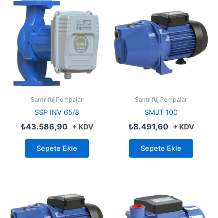
Santrifüj Pompalar
Santrifüj Pompalar
SSP INV 65/8
SMJT 100
₺
43.586,90
₺
8.491,60
+ KDV
+ KDV
Sepete Ekle
Sepete Ekle