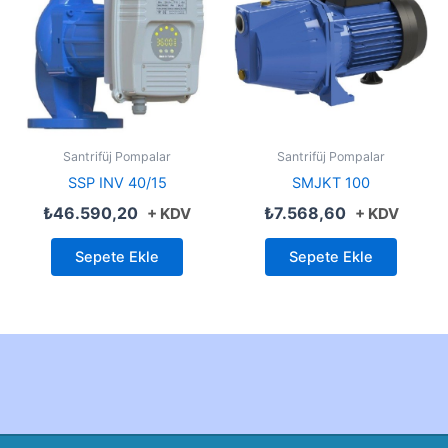
Santrifüj Pompalar
Santrifüj Pompalar
SSP INV 40/15
SMJKT 100
₺
46.590,20
₺
7.568,60
+ KDV
+ KDV
Sepete Ekle
Sepete Ekle
Created by Furkan Ata Kartal...