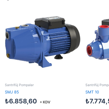
Santrifüj Pompalar
Santrifüj Pomp
SMJ 85
SMT 10
₺
6.858,60
₺
7.774
+ KDV