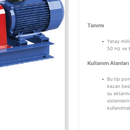
Tanımı
Yatay mill
50 Hz ve 6
Kullanım Alanları
Bu tip pom
kazan besl
su aktarma
sistemleri
kullanılma