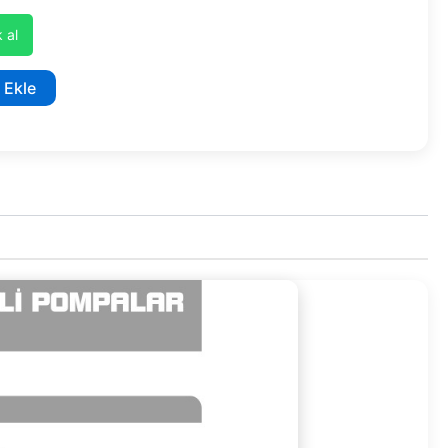
 al
 Ekle