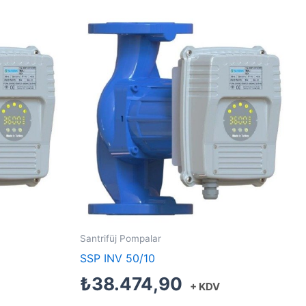
Santrifüj Pompalar
SSP INV 50/10
₺
38.474,90
+ KDV