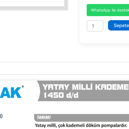
WhatsApp ile destek
SYT80/3
Sepete
adet