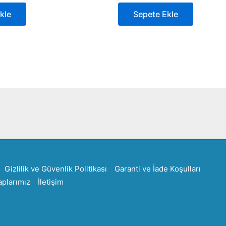
kle
Sepete Ekle
Created by Furkan Ata Kartal...
Gizlilik ve Güvenlik Politikası
Garanti ve İade Koşulları
plarımız
İletişim