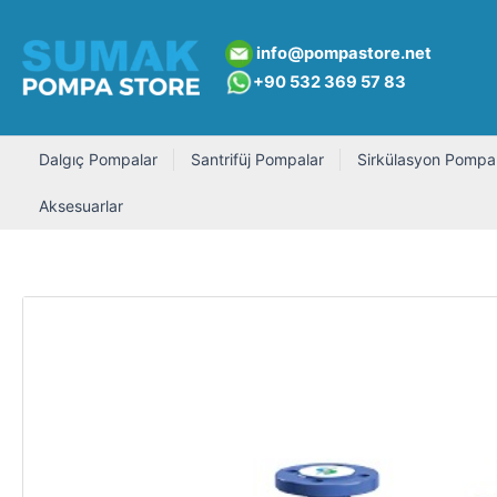
İçeriğe
atla
info@pompastore.net
+90 532 369 5
7 8
3
Dalgıç Pompalar
Santrifüj Pompalar
Sirkülasyon Pompal
Aksesuarlar