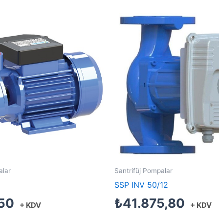
alar
Santrifüj Pompalar
SSP INV 50/12
,50
₺
41.875,80
+ KDV
+ KDV