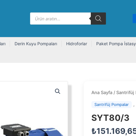
Products
search
arı
Derin Kuyu Pompaları
Hidroforlar
Paket Pompa İstasy
Ana Sayfa
/
Santrifüj
Santrifüj Pompalar
SYT80/3
₺
151.169,6