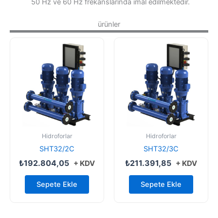
50 Hz ve 60 Hz frekanslarında imal edilmektedir.
ürünler
Hidroforlar
Hidroforlar
SHT32/2C
SHT32/3C
₺
192.804,05
₺
211.391,85
+ KDV
+ KDV
Sepete Ekle
Sepete Ekle