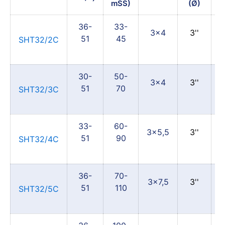
mSS)
(Ø)
36-
33-
3x4
3''
51
45
3
SHT32/2C
30-
50-
3x4
3''
51
70
3
SHT32/3C
33-
60-
3x5,5
3''
51
90
3
SHT32/4C
36-
70-
3x7,5
3''
51
110
3
SHT32/5C