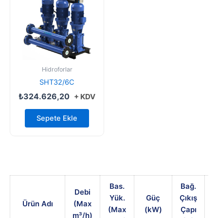
Hidroforlar
SHT32/6C
₺
324.626,20
+ KDV
Sepete Ekle
Bas.
Bağ.
Debi
Yük.
Güç
Çıkış
Ürün Adı
(Max
(Max
(kW)
Çapı
m³/h)