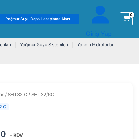
Yağmur Suyu Depo Hesaplama Alanı
Giriş Yap
onları
Yağmur Suyu Sistemleri
Yangın Hidroforları
ar
/
SHT32 C
/ SHT32/6C
2 C
20
+ KDV