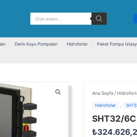
Products
search
arı
Derin Kuyu Pompaları
Hidroforlar
Paket Pompa İstasy
Ana Sayfa
/
Hidroforl
,
Hidroforlar
SHT3
SHT32/6C
₺
324.626,