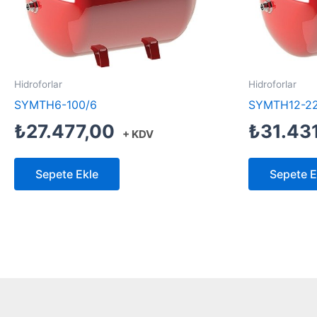
Hidroforlar
Hidroforlar
SYMTH6-100/6
SYMTH12-22
₺
27.477,00
₺
31.43
+ KDV
Sepete Ekle
Sepete E