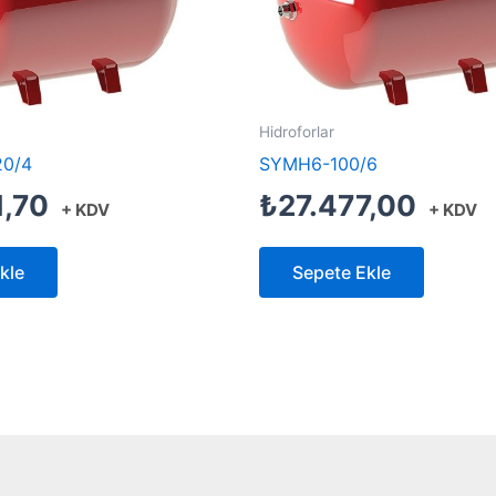
Hidroforlar
0/4
SYMH6-100/6
1,70
₺
27.477,00
+ KDV
+ KDV
kle
Sepete Ekle
Created by Furkan Ata Kartal...