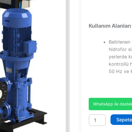
Kullanım Alanları
Belirlenen
hidrofor si
yerlerde k
kontrollü 
50 Hz ve 6
WhatsApp ile destek
SHT32/6C
Sepete
adet