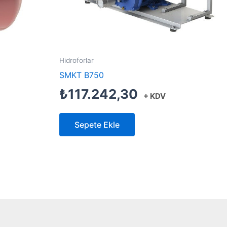
Hidroforlar
SMKT B750
₺
117.242,30
+ KDV
Sepete Ekle