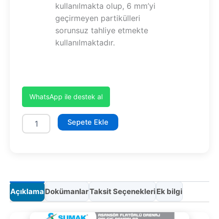
kullanılmakta olup, 6 mm’yi
geçirmeyen partikülleri
sorunsuz tahliye etmekte
kullanılmaktadır.
WhatsApp ile destek al
SDF
Sepete Ekle
6A
adet
Açıklama
Dokümanlar
Taksit Seçenekleri
Ek bilgi