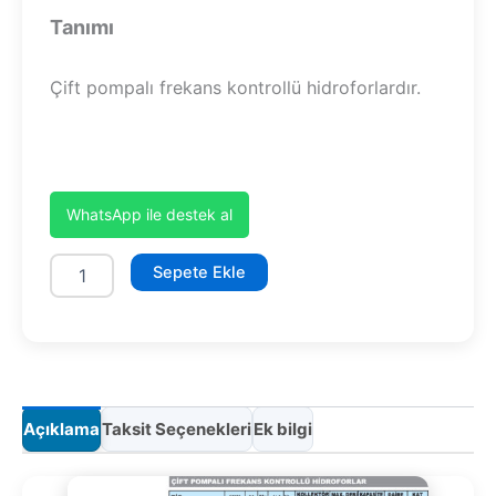
Tanımı
Çift pompalı frekans kontrollü hidroforlardır.
WhatsApp ile destek al
SHT
Sepete Ekle
12B
300/6
PFK
adet
Açıklama
Taksit Seçenekleri
Ek bilgi