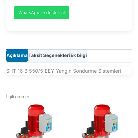
WhatsApp ile destek al
Açıklama
Taksit Seçenekleri
Ek bilgi
SHT 16 B 550/5 EEY Yangın Söndürme Sistemleri
İlgili ürünler