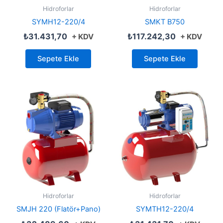
Hidroforlar
Hidroforlar
SYMH12-220/4
SMKT B750
₺
31.431,70
₺
117.242,30
+ KDV
+ KDV
Sepete Ekle
Sepete Ekle
Hidroforlar
Hidroforlar
SMJH 220 (Flatör+Pano)
SYMTH12-220/4