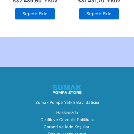
₺
32.489,60
₺
31.431,70
+ KDV
+ KDV
Sepete Ekle
Sepete Ekle
Created by Furkan Ata Kartal...
Sumak Pompa Yetkili Bayi Satıcısı
Hakkımızda
Gizlilik ve Güvenlik Politikası
Garanti ve İade Koşulları