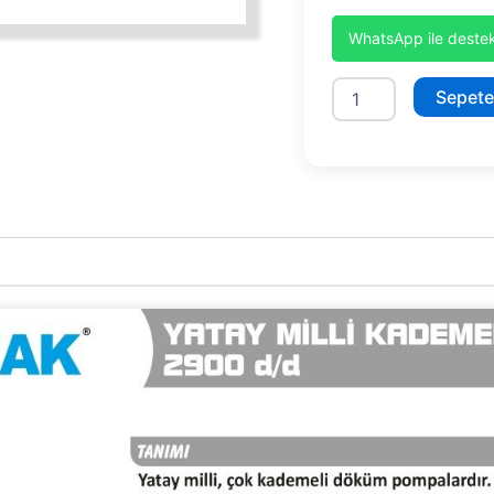
WhatsApp ile destek
SYT32/12
Sepete
adet