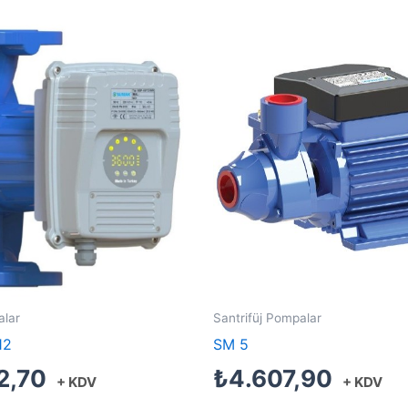
alar
Santrifüj Pompalar
12
SM 5
2,70
₺
4.607,90
+ KDV
+ KDV