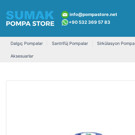
İçeriğe
atla
info@pompastore.net
+90 532 369 5
7 8
3
Dalgıç Pompalar
Santrifüj Pompalar
Sirkülasyon Pompal
Aksesuarlar