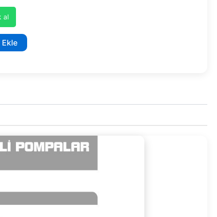
 al
 Ekle