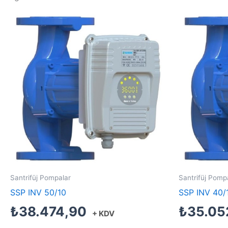
Santrifüj Pompalar
Santrifüj Pomp
SSP INV 50/10
SSP INV 40/
₺
38.474,90
₺
35.05
+ KDV