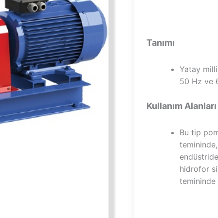
Tanımı
Yatay mill
50 Hz ve 6
Kullanım Alanları
Bu tip pom
temininde,
endüstride
hidrofor s
temininde 