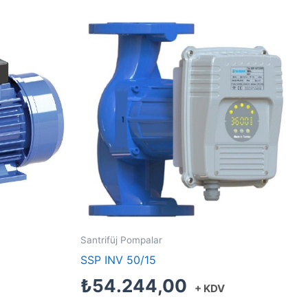
Santrifüj Pompalar
SSP INV 50/15
₺
54.244,00
+ KDV