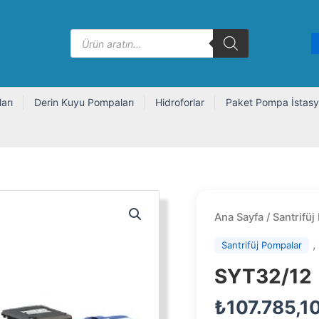
Products
search
arı
Derin Kuyu Pompaları
Hidroforlar
Paket Pompa İstasy
Ana Sayfa
/
Santrifüj
Santrifüj Pompalar
SYT32/12
₺
107.785,1