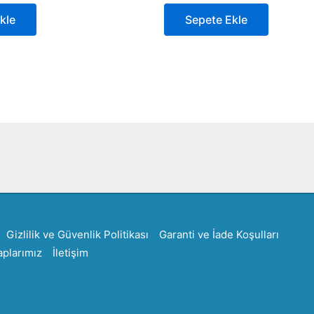
kle
Sepete Ekle
Created by Furkan Ata Kartal...
Gizlilik ve Güvenlik Politikası
Garanti ve İade Koşulları
plarımız
İletişim